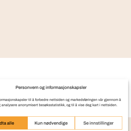
Personvern og informasjonskapsler
formasjonskapsler til å forbedre nettsiden og markedsføringen vår gjennom å
g analysere anonymisert besøksstatistikk, og til å vise deg kart i nettsiden.
ta alle
Kun nødvendige
Se innstillinger