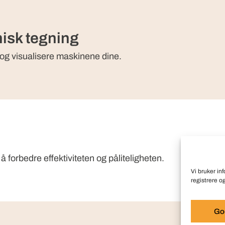
nisk tegning
 og visualisere maskinene dine.
å forbedre effektiviteten og påliteligheten.
Vi bruker in
registrere o
God