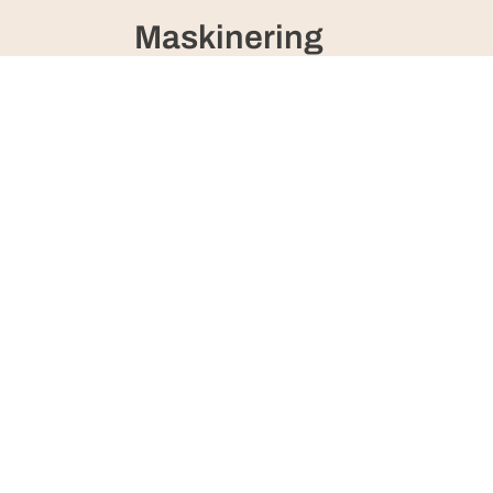
Maskinering
Presisjonsbearbeiding av komponenter for 
Mekanisk montering
Nøyaktig montering av maskindeler for opt
Dokumentasjon