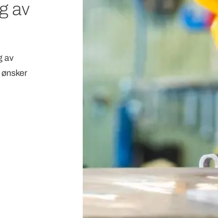
g av
g av
 ønsker